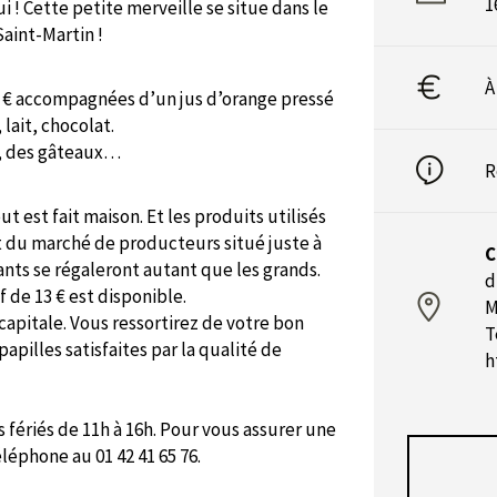
1
i ! Cette petite merveille se situe dans le
aint-Martin !
À
 21 € accompagnées d’un jus d’orange pressé
 lait, chocolat.
s, des gâteaux…
R
ut est fait maison. Et les produits utilisés
it du marché de producteurs situé juste à
C
fants se régaleront autant que les grands.
d
f de 13 € est disponible.
M
capitale. Vous ressortirez de votre bon
T
 papilles satisfaites par la qualité de
h
 fériés de 11h à 16h. Pour vous assurer une
éléphone au 01 42 41 65 76.