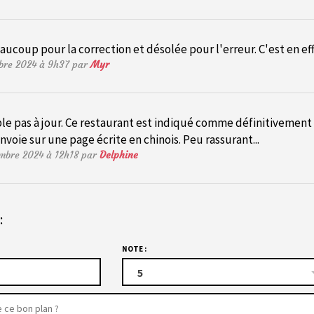
ucoup pour la correction et désolée pour l'erreur. C'est en eff
mbre 2024 à 9h37 par
Myr
le pas à jour. Ce restaurant est indiqué comme définitivement fe
voie sur une page écrite en chinois. Peu rassurant...
embre 2024 à 12h18 par
Delphine
:
NOTE :
5