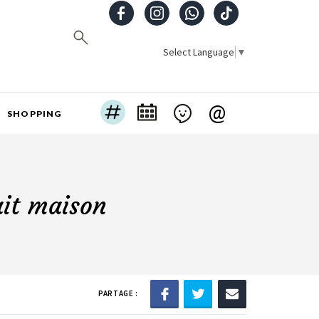
Select Language
▼
@
SHOPPING
é
ait maison
PARTAGE :