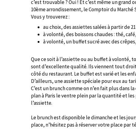
c’est trouvable ? Oui ! Et c’est même un grand ou
10ème arrondissement, le Comptoir du Marché S
Vous y trouverez :
au choix, des assiettes salées à partir de
à volonté, des boissons chaudes : thé, café,
à volonté, un buffet sucré avec des crêpe
Que ce soit à l’assiette ou au buffet à volonté, to
sont d’excellente qualité. Ils viennent tout dro
côté du restaurant. Le buffet est varié et les en
D’ailleurs, une assiette spéciale pour eux au tari
C’est un brunch comme on n’en fait plus dans la 
plan à Paris le ventre plein par la quantité et les
l’assiette.
Le brunch est disponible le dimanche et les jours
place, n’hésitez pas à réserver votre place par t