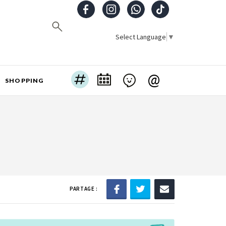
Select Language
▼
@
SHOPPING
PARTAGE :