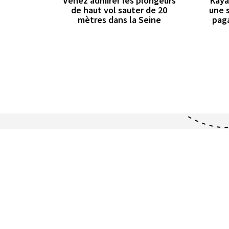
Venez admirer les plongeurs
Kaya
de haut vol sauter de 20
une 
mètres dans la Seine
paga