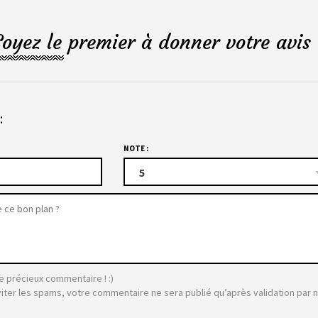
Soyez le premier à donner votre avis 
:
NOTE :
5
e précieux commentaire ! :)
viter les spams, votre commentaire ne sera publié qu’après validation par 