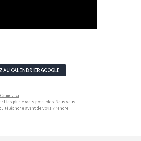
Z AU CALENDRIER GOOGLE
Cliquez ici
nt les plus exacts possibles. Nous vous
l ou téléphone avant de vous y rendre.