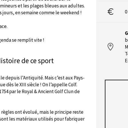
 mineurs et les plages bleues aux adultes.
0
les jours, en semaine comme le weekend !
ace.
G
enda se remplit vite !
b
M
T
Histoire de ce sport
E
e depuis l’Antiquité. Mais c’est aux Pays-
 dès le XIII siècle ! On l’appelle Colf.
1754 par le Royal & Ancient Golf Clun de
s règles ont évolué, mais le principe reste
ont les matériaux utilisés pour fabriquer