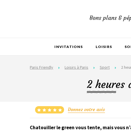
Bons plans & pép
INVITATIONS
LOISIRS
SO
Paris Friendly
Loisirs à Paris
Sport
2 heur
2 heures d
Donnez votre avis
Chatouiller le green vous tente, mais vous n’