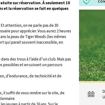
atuite sur réservation. À seulement 10
ès et la réservation se fait en quelques
 Et attention, on ne parle pas de 30
essaire pour apprécier. Vous aurez 2 heures
 dans la peau de Tiger Woods (les mêmes
port qui parait souvent inaccessible, en
e dans des trous à l’aide d’un club. Mais pas
s possibles et en suivant un parcours
ion, d’endurance, de technicité et de
D
, il suffit de vous rendre sur le site, de
U
tionnaire.
les jeunes à partir de 16 ans. Sur le