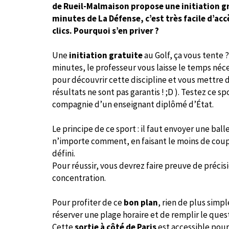
de Rueil-Malmaison propose une initiation gr
minutes de La Défense, c’est très facile d’acc
clics. Pourquoi s’en priver ?
Une
initiation gratuite
au Golf, ça vous tente ?
minutes, le professeur vous laisse le temps néc
pour découvrir cette discipline et vous mettre
résultats ne sont pas garantis ! ;D ). Testez ce s
compagnie d’un enseignant diplômé d’État.
Le principe de ce sport : il faut envoyer une ball
n’importe comment, en faisant le moins de coup
défini.
Pour réussir, vous devrez faire preuve de précis
concentration.
Pour profiter de ce
bon plan
, rien de plus simple
réserver une plage horaire et de remplir le ques
Cette
sortie à côté de Paris
est accessible pour 