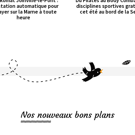
komat Joinville-le-Pont :
Du Pilates au Body Comba
station automatique pour
disciplines sportives gra
yer sur la Marne à toute
cet été au bord de la S
heure
Nos nouveaux bons plans