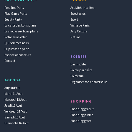
Free Troc Party
Activités insolites
Play Game Party
Spectacles
Beauty Party
Sport
La carte des bons plans
Visite de Paris
Les nouveaux bons plans
Art / Culture
Notre newsletter
Nature
Qui sommes-nous
La presse en parle
Espace annonceurs
SOIRÉES
Contact
Bar insolite
Soirée par chère
Soirée fun
AGENDA
Organiser son anniversaire
Aujourd'hui
Mardi 11 Aout
Mercredi 12 Aout
SHOPPING
Jeudi 13 Aout
Shopping gratuit
Vendredi 14 Aout
Shopping promo
Samedi 15 Aout
Shopping green
Dimanche 16 Aout