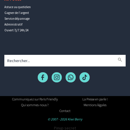
Astuce au quotidien
Gagner de l'argent
Service dépannage
Administratif
Ouvert 7j/7 24h/24
Communiquez sur Paris Friendly
La Presse en parle !
Qui sommes-nous ?
Mentions légales
Contact
© 2007 - 2026 Kiwi Berry
Pinup secret