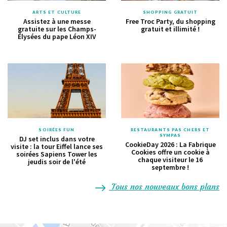
ARTS ET CULTURE
SHOPPING GRATUIT
Assistez à une messe
Free Troc Party, du shopping
gratuite sur les Champs-
gratuit et illimité !
Élysées du pape Léon XIV
SOIRÉES FUN
RESTAURANTS PAS CHERS ET
SYMPAS
DJ set inclus dans votre
CookieDay 2026 : La Fabrique
visite : la tour Eiffel lance ses
Cookies offre un cookie à
soirées Sapiens Tower les
chaque visiteur le 16
jeudis soir de l'été
septembre !
Tous nos nouveaux bons plans