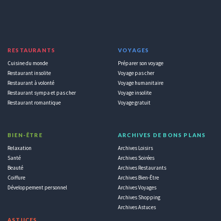
RESTAURANTS
VOYAGES
Cuisine du monde
Préparer son voyage
Restaurant insolite
Voyage pas cher
Restaurant à volonté
Voyage humanitaire
Restaurant sympa et pas cher
Voyage insolite
Restaurant romantique
Voyage gratuit
BIEN-ÊTRE
ARCHIVES DE BONS PLANS
Relaxation
Archives Loisirs
Santé
Archives Soirées
Beauté
Archives Restaurants
Coiffure
Archives Bien-Être
Développement personnel
Archives Voyages
Archives Shopping
Archives Astuces
ASTUCES