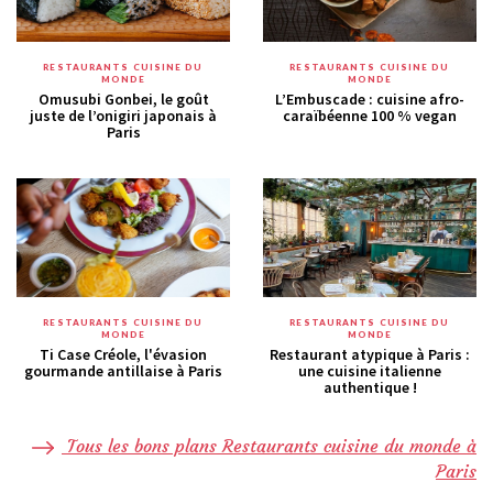
RESTAURANTS CUISINE DU
RESTAURANTS CUISINE DU
MONDE
MONDE
Omusubi Gonbei, le goût
L’Embuscade : cuisine afro-
juste de l’onigiri japonais à
caraïbéenne 100 % vegan
Paris
RESTAURANTS CUISINE DU
RESTAURANTS CUISINE DU
MONDE
MONDE
Ti Case Créole, l'évasion
Restaurant atypique à Paris :
gourmande antillaise à Paris
une cuisine italienne
authentique !
Tous les bons plans Restaurants cuisine du monde à
Paris