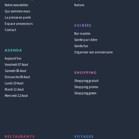
Notre newsletter
Nature
Qui sommes-nous
La presse en parle
Espace annonceurs
SOIRÉES
Contact
Bar insolite
Soirée par chère
Soirée fun
AGENDA
Organiser son anniversaire
Aujourd'hui
Vendredi 07 Aout
Samedi 08 Aout
SHOPPING
Dimanche 09 Aout
Shopping gratuit
Lundi 10 Aout
Shopping promo
Mardi 11 Aout
Shopping green
Mercredi 12 Aout
RESTAURANTS
VOYAGES