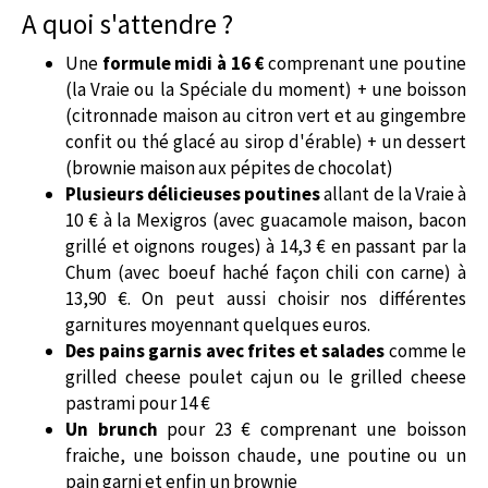
A quoi s'attendre ?
Une
formule midi à 16 €
comprenant une poutine
(la Vraie ou la Spéciale du moment) + une boisson
(citronnade maison au citron vert et au gingembre
confit ou thé glacé au sirop d'érable) + un dessert
(brownie maison aux pépites de chocolat)
Plusieurs délicieuses poutines
allant de la Vraie à
10 € à la Mexigros (avec guacamole maison, bacon
grillé et oignons rouges) à 14,3 € en passant par la
Chum (avec boeuf haché façon chili con carne) à
13,90 €. On peut aussi choisir nos différentes
garnitures moyennant quelques euros.
Des pains garnis avec frites et salades
comme le
grilled cheese poulet cajun ou le grilled cheese
pastrami pour 14 €
Un brunch
pour 23 € comprenant une boisson
fraiche, une boisson chaude, une poutine ou un
pain garni et enfin un brownie