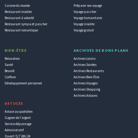
Cuisine du monde
Préparer son voyage
Restaurant insolite
Voyage pas cher
Restaurant à volonté
Voyage humanitaire
Restaurant sympa et pas cher
Voyage insolite
Restaurant romantique
Voyage gratuit
BIEN-ÊTRE
ARCHIVES DE BONS PLANS
Relaxation
Archives Loisirs
Santé
Archives Soirées
Beauté
Archives Restaurants
Coiffure
Archives Bien-Être
Développement personnel
Archives Voyages
Archives Shopping
Archives Astuces
ASTUCES
Astuce au quotidien
Gagner de l'argent
Service dépannage
Administratif
Ouvert 7j/7 24h/24