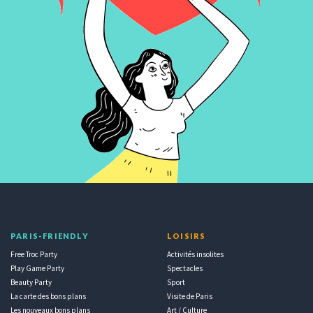
PARIS-FRIENDLY
LOISIRS
Free Troc Party
Activités insolites
Play Game Party
Spectacles
Beauty Party
Sport
La carte des bons plans
Visite de Paris
Les nouveaux bons plans
Art / Culture