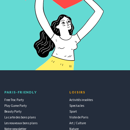
PARIS-FRIENDLY
LOISIRS
Free Troc Party
Activités insolites
Play Game Party
Spectacles
Beauty Party
Sport
La carte des bons plans
Visite de Paris
Les nouveaux bons plans
Art / Culture
Notre newsletter
Nature