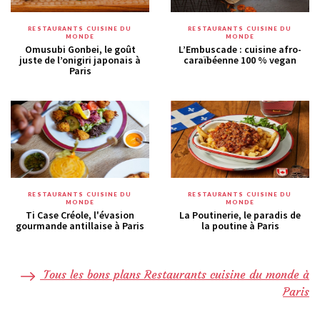
RESTAURANTS CUISINE DU
RESTAURANTS CUISINE DU
MONDE
MONDE
Omusubi Gonbei, le goût
L’Embuscade : cuisine afro-
juste de l’onigiri japonais à
caraïbéenne 100 % vegan
Paris
RESTAURANTS CUISINE DU
RESTAURANTS CUISINE DU
MONDE
MONDE
Ti Case Créole, l'évasion
La Poutinerie, le paradis de
gourmande antillaise à Paris
la poutine à Paris
Tous les bons plans Restaurants cuisine du monde à
Paris