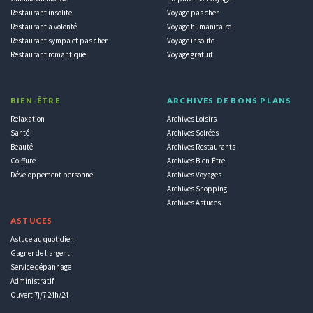
Restaurant insolite
Voyage pas cher
Restaurant à volonté
Voyage humanitaire
Restaurant sympa et pas cher
Voyage insolite
Restaurant romantique
Voyage gratuit
BIEN-ÊTRE
ARCHIVES DE BONS PLANS
Relaxation
Archives Loisirs
Santé
Archives Soirées
Beauté
Archives Restaurants
Coiffure
Archives Bien-Être
Développement personnel
Archives Voyages
Archives Shopping
Archives Astuces
ASTUCES
Astuce au quotidien
Gagner de l'argent
Service dépannage
Administratif
Ouvert 7j/7 24h/24