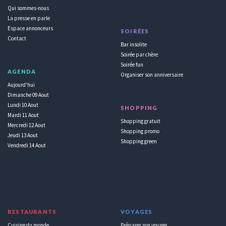
Qui sommes-nous
La presse en parle
Espace annonceurs
SOIRÉES
Contact
Bar insolite
Soirée par chère
Soirée fun
AGENDA
Organiser son anniversaire
Aujourd'hui
Dimanche 09 Aout
Lundi 10 Aout
SHOPPING
Mardi 11 Aout
Shopping gratuit
Mercredi 12 Aout
Shopping promo
Jeudi 13 Aout
Shopping green
Vendredi 14 Aout
RESTAURANTS
VOYAGES
Cuisine du monde
Préparer son voyage