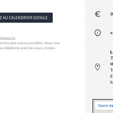
9
Z AU CALENDRIER GOOGLE
>
Cliquez ici
nt les plus exacts possibles. Nous vous
l ou téléphone avant de vous y rendre.
L
7
M
T
E
h