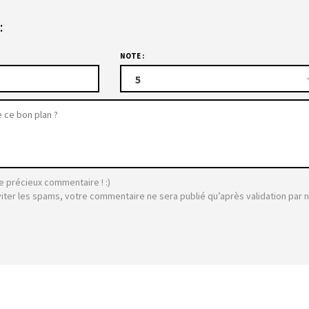
:
NOTE :
5
e précieux commentaire ! :)
viter les spams, votre commentaire ne sera publié qu’après validation par 