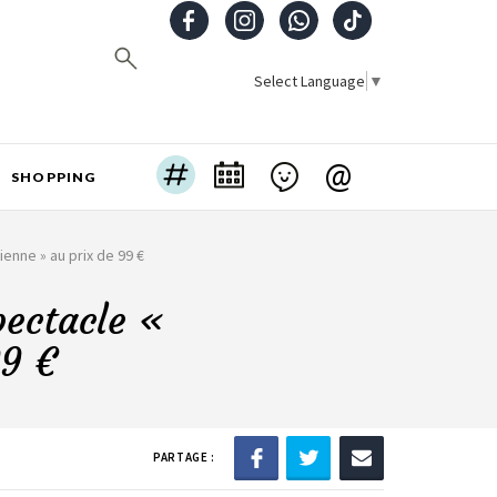
Select Language
▼
@
SHOPPING
ienne » au prix de 99 €
pectacle «
99 €
PARTAGE :