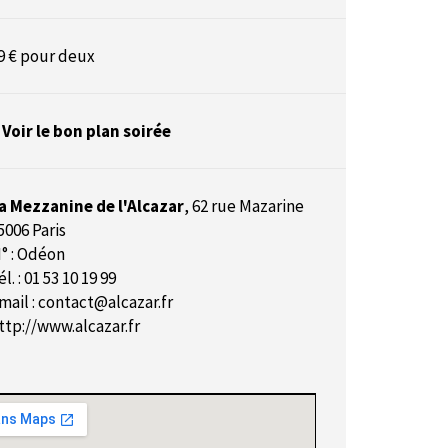
9 € pour deux
 Voir le bon plan soirée
a Mezzanine de l'Alcazar
,
62 rue Mazarine
5006 Paris
° : Odéon
él. : 01 53 10 19 99
mail :
contact@alcazar.fr
ttp://www.alcazar.fr