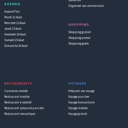
AGENDA
Organiser son anniversaire
Aujourd'hui
Mardi 11 Aout
Mercredi 12 Aout
SHOPPING
Jeudi 13 Aout
Shopping gratuit
Vendredi 14 Aout
Shopping promo
Samedi 15 Aout
Shopping green
Dimanche 16 Aout
RESTAURANTS
VOYAGES
Cuisine du monde
Préparer son voyage
Restaurant insolite
Voyage pas cher
Restaurant à volonté
Voyage humanitaire
Restaurant sympa et pas cher
Voyage insolite
Restaurant romantique
Voyage gratuit