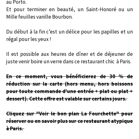
au Porto.
Et pour terminer en beauté, un Saint-Honoré ou un
Mille feuilles vanille Bourbon.
Du début à la fin c’est un délice pour les papilles et un
régal pour les yeux !
Il est possible aux heures de dîner et de déjeuner de
juste venir boire un verre
dans ce restaurant chic à Paris.
En ce moment, vous bénéficierez de 30 % de
réduction sur la carte (hors menu, hors boissons
pour toute commande d'une entrée + plat ou plat +
dessert).
Cette offre est valable sur certains jours.
Cliquez sur "Voir le bon plan La Fourchette" pour
réserver ou en savoir plus sur ce restaurant atypique
à Paris.