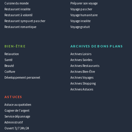
Cuisine du monde
Préparer son voyage
Restaurant insolite
Voyage pas cher
Restaurant à volonté
Voyage humanitaire
Restaurant sympa et pas cher
Voyage insolite
Restaurant romantique
Voyage gratuit
BIEN-ÊTRE
ARCHIVES DE BONS PLANS
Relaxation
Archives Loisirs
Santé
Archives Soirées
Beauté
Archives Restaurants
Coiffure
Archives Bien-Être
Développement personnel
Archives Voyages
Archives Shopping
Archives Astuces
ASTUCES
Astuce au quotidien
Gagner de l'argent
Service dépannage
Administratif
Ouvert 7j/7 24h/24