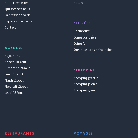
Notre newsletter
Nature
Qui sommes-nous
La presse en parle
Espace annonceurs
SOIRÉES
Contact
Bar insolite
Soirée par chère
Soirée fun
AGENDA
Organiser son anniversaire
Aujourd'hui
Samedi 08 Aout
Dimanche 09 Aout
SHOPPING
Lundi 10 Aout
Shopping gratuit
Mardi 11 Aout
Shopping promo
Mercredi 12 Aout
Shopping green
Jeudi 13 Aout
RESTAURANTS
VOYAGES