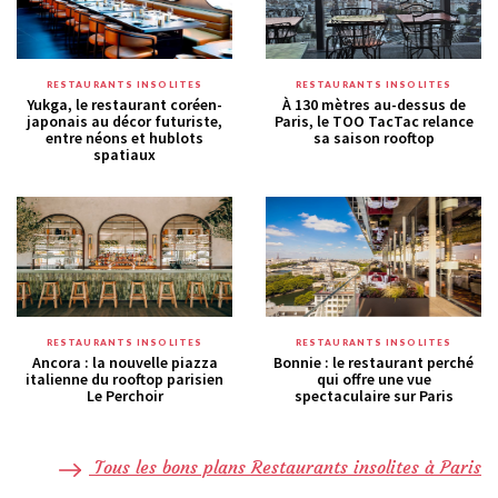
RESTAURANTS INSOLITES
RESTAURANTS INSOLITES
Yukga, le restaurant coréen-
À 130 mètres au-dessus de
japonais au décor futuriste,
Paris, le TOO TacTac relance
entre néons et hublots
sa saison rooftop
spatiaux
RESTAURANTS INSOLITES
RESTAURANTS INSOLITES
Ancora : la nouvelle piazza
Bonnie : le restaurant perché
italienne du rooftop parisien
qui offre une vue
Le Perchoir
spectaculaire sur Paris
Tous les bons plans Restaurants insolites à Paris