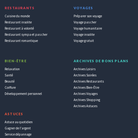
RESTAURANTS
VOYAGES
Cuisine du monde
Préparer son voyage
Restaurant insolite
Voyage pas cher
Restaurant à volonté
Voyage humanitaire
Restaurant sympa et pas cher
Voyage insolite
Restaurant romantique
Voyage gratuit
BIEN-ÊTRE
ARCHIVES DE BONS PLANS
Relaxation
Archives Loisirs
Santé
Archives Soirées
Beauté
Archives Restaurants
Coiffure
Archives Bien-Être
Développement personnel
Archives Voyages
Archives Shopping
Archives Astuces
ASTUCES
Astuce au quotidien
Gagner de l'argent
Service dépannage