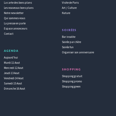
La carte des bons plans
Visite de Paris
Les nouveaux bons plans
Art / Culture
Notre newsletter
Nature
Qui sommes-nous
La presse en parle
Espace annonceurs
SOIRÉES
Contact
Bar insolite
Soirée par chère
Soirée fun
AGENDA
Organiser son anniversaire
Aujourd'hui
Mardi 11 Aout
Mercredi 12 Aout
SHOPPING
Jeudi 13 Aout
Shopping gratuit
Vendredi 14 Aout
Shopping promo
Samedi 15 Aout
Shopping green
Dimanche 16 Aout